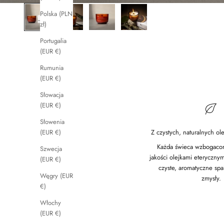
Polska (PLN
zł)
Portugalia
(EUR €)
Rumunia
(EUR €)
Słowacja
(EUR €)
Słowenia
Z czystych, naturalnych ol
(EUR €)
Każda świeca wzbogacon
Szwecja
jakości olejkami eteryczny
(EUR €)
czyste, aromatyczne spal
Węgry (EUR
zmysły.
€)
Włochy
(EUR €)