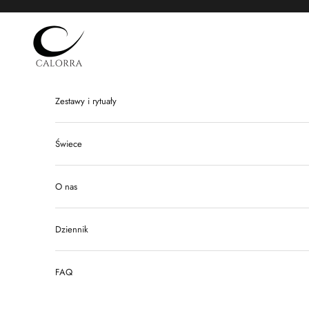
Przejdź do treści
Calorra
Zestawy i rytuały
Świece
O nas
Dziennik
FAQ