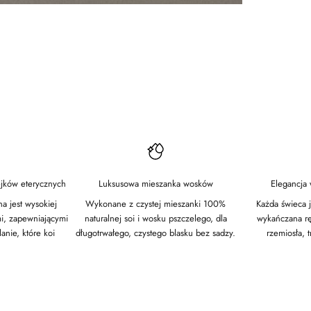
ejków eterycznych
Luksusowa mieszanka wosków
Elegancja
a jest wysokiej
Wykonane z czystej mieszanki 100%
Każda świeca j
mi, zapewniającymi
naturalnej soi i wosku pszczelego, dla
wykańczana rę
anie, które koi
długotrwałego, czystego blasku bez sadzy.
rzemiosła, t