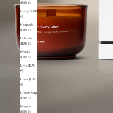
(EUR €)
Grecja (EUR
€)
Hiszpania
(EUR €)
Holandia
(EUR €)
Irlandia
(EUR €)
Litwa (EUR
€)
Łotwa (EUR
€)
Luksemburg
(EUR €)
Niemcy
(EUR €)