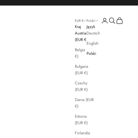
Zaloguj się
Szukaj
Koszyk
EUR €
Polski
Kraj
Język
Austria
Deutsch
(EUR €)
English
Belgia (EUR
Polski
€)
Bułgaria
(EUR €)
Czechy
(EUR €)
Dania (EUR
€)
Estonia
(EUR €)
Finlandia