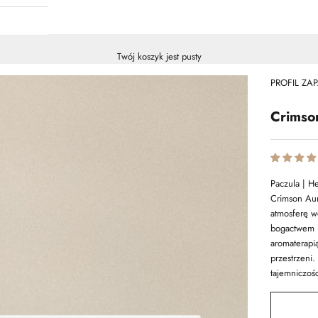
Twój koszyk jest pusty
PROFIL ZAP
Crimso
Paczula | H
Crimson Aur
atmosferę w
bogactwem h
aromaterapi
przestrzeni
tajemniczośc