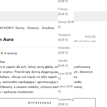
(EUR €)
Francja
(EUR €)
Grecja (EUR
€)
ACHOWY: Dymny · Drzewny · Zmysłowy
Hiszpania
Cena promocyjn
€40,00
n Aura
(EUR €)
* Wszystkie podatki wliczone w cenę
Holandia
(EUR €)
6 recenzji
Irlandia
eban
(EUR €)
a to zapach dla tych, którzy cenią głębię, zmysłowość i wyrafinowaną
e wnętrzu. Przeniknięty dymną elegancją paczuli i ciemnym, drzewnym
Litwa (EUR
ebanu, oferuje coś więcej niż tylko zapach. Zainspirowany
€)
ą, wprowadza uspokajającą i ugruntowującą obecność w każdej
Łotwa (EUR
. Odważny, a zarazem subtelny, uchwyca esencję wyrafinowanej
€)
i i spokojnej zmysłowości.
Luksemburg
WYPRZEDANE
(EUR €)