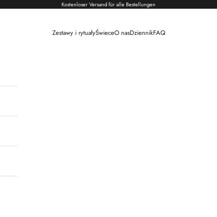
Kostenloser Versand für alle Bestellungen
Zestawy i rytuały
Świece
O nas
Dziennik
FAQ