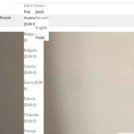
EUR €
Polski
Kraj
Język
Koszyk
Austria
Deutsch
(EUR €)
English
Belgia (EUR
Polski
€)
Bułgaria
(EUR €)
Czechy
(EUR €)
Dania (EUR
€)
Estonia
(EUR €)
Finlandia
(EUR €)
Francja