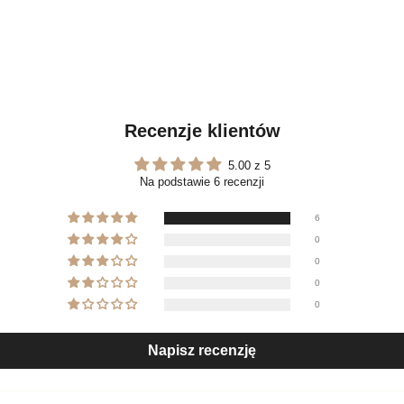
Recenzje klientów
5.00 z 5
Na podstawie 6 recenzji
6
0
0
0
0
Napisz recenzję