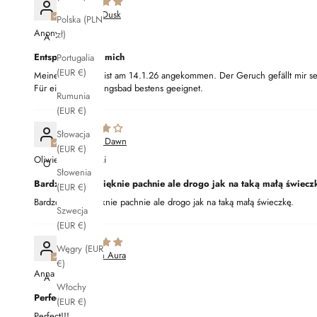
Amber Dusk
Polska (PLN
Anonymous
zł)
A
Entspannung für mich
Portugalia
(EUR €)
Meine Bestellung ist am 14.1.26 angekommen. Der Geruch gefällt mir se
Für ein Entspannungsbad bestens geeignet.
Rumunia
(EUR €)
Słowacja
Golden Dawn
(EUR €)
Oliwier Kraćkowski
O
Słowenia
Bardzo ładnqi pięknie pachnie ale drogo jak na taką małą świecz
(EUR €)
Bardzo ładnqi pięknie pachnie ale drogo jak na taką małą świeczkę.
Szwecja
(EUR €)
Węgry (EUR
Crimson Aura
€)
Anna Popova
A
Włochy
Perfect!!!
(EUR €)
Perfect!!!