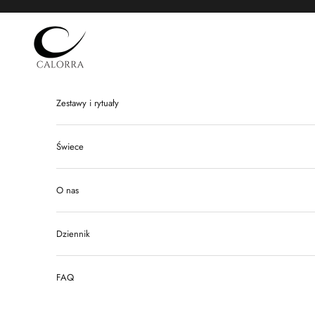
Przejdź do treści
Calorra
Zestawy i rytuały
Świece
O nas
Dziennik
FAQ