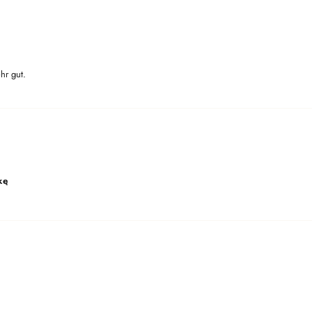
hr gut.
kę