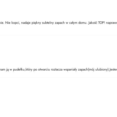
e. Nie kopci, nadaje piękny subtelny zapach w całym domu. Jakość TOP! naprawdę
ymam ją w pudełku,który po otwarciu roztacza wspaniały zapach(mój ulubiony).Je