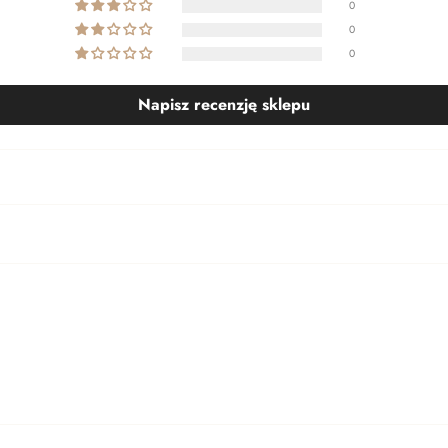
0
0
0
Napisz recenzję sklepu