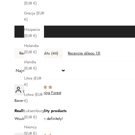
(EUR €)
Grecja (EUR
€)
Hiszpania
(EUR €)
Holandia
(EUR €)
Recenzje produktu (
46
)
Recenzje sklepu (
3
)
Irlandia
(EUR €)
Sort by
Litwa (EUR
€)
B
Whispering Forest
Łotwa (EUR
Baver Acu
€)
Really great quality products
Luksemburg
(EUR €)
Would buy it again definitely!
Niemcy
(EUR €)