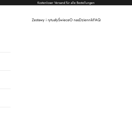
Kostenloser Versand für alle Bestellungen
Zestawy i rytuały
Świece
O nas
Dziennik
FAQ