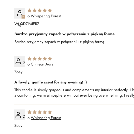
Whispering Forest
WŁODZIMIERZ
W
Bardzo przyjemny zapach w połączeniu z piękną formą
Bardzo przyjemny zapach w połączeniu z piękną formą.
Z
Crimson Aura
Zoey
A lovely, gentle scent for any evening! :)
This candle is simply gorgeous and complements my interior perfectly. I lo
a comforting, warm atmosphere without ever being overwhelming. I really 
Z
Whispering Forest
Zoey