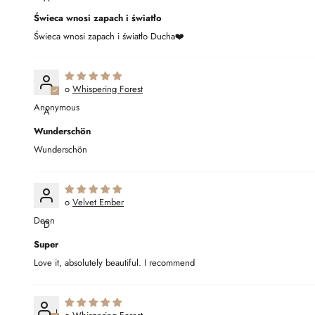
Świeca wnosi zapach i światło
Świeca wnosi zapach i światło Ducha❤️
Whispering Forest
Anonymous
A
Wunderschön
Wunderschön
Velvet Ember
Deen
D
Super
Love it, absolutely beautiful. I recommend
J