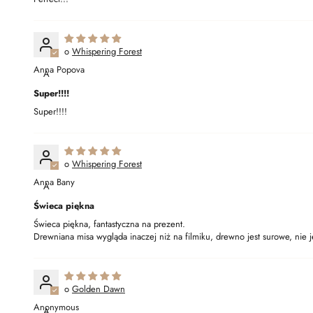
Whispering Forest
Anna Popova
A
Super!!!!
Super!!!!
Whispering Forest
Anna Bany
A
Świeca piękna
Świeca piękna, fantastyczna na prezent.
Drewniana misa wygląda inaczej niż na filmiku, drewno jest surowe, nie je
Golden Dawn
Anonymous
A