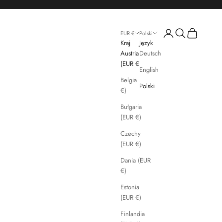
Zaloguj się
Szukaj
Koszyk
EUR €
Polski
Kraj
Język
Austria
Deutsch
(EUR €)
English
Belgia (EUR
Polski
€)
Bułgaria
(EUR €)
Czechy
(EUR €)
Dania (EUR
€)
Estonia
(EUR €)
Finlandia