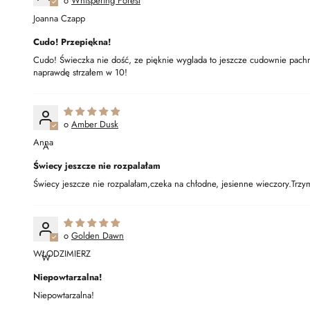
Whispering Forest
Joanna Czapp
Cudo! Przepiękna!
Cudo! Świeczka nie dość, ze pięknie wyglada to jeszcze cudownie pachni
naprawdę strzałem w 10!
Amber Dusk
Anna
A
Świecy jeszcze nie rozpalałam
Świecy jeszcze nie rozpalałam,czeka na chłodne, jesienne wieczory.Trz
Golden Dawn
WŁODZIMIERZ
W
Niepowtarzalna!
Niepowtarzalna!